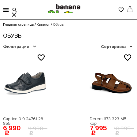
Главная страница
Каталог
Обувь
ОБУВЬ
Фильтрация
Сортировка
NEW
NEW
Caprice 9-9-24761-28-
Derem 673-323-М5
855
кор
6 990
7 995
11 990
10 995
Цена