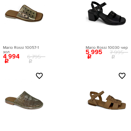
Артикул:
EN009AWEIGR2
Вернуться в каталог
Mario Rossi 10057-1
Mario Rossi 10030 чер
5 995
7 995
зол
4 994
6 795
NEW
NEW