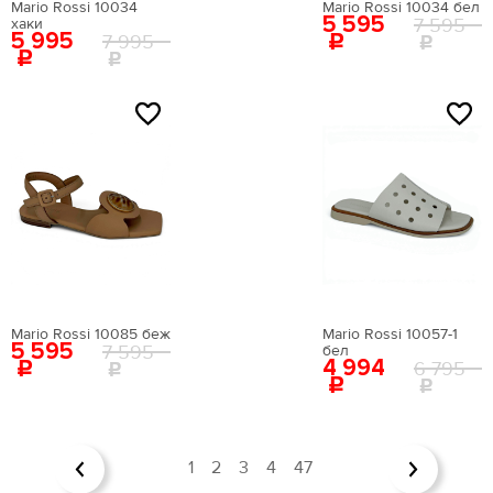
Mario Rossi 10034
Mario Rossi 10034 бел
5 595
7 595
хаки
5 995
7 995
NEW
NEW
Mario Rossi 10085 беж
Mario Rossi 10057-1
5 595
7 595
бел
4 994
6 795
1
2
3
4
47