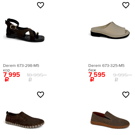
NEW
NEW
Сезон
Всесезонная
Демисезонная
демисезонные
Зима
Derem 673-298-М5
Лето
Derem 673-325-M5
кор
беж
7 995
7 595
10 995
9 995
Страна происхождения
(для сайта)
NEW
NEW
АВСТРИЯ
ГЕРМАНИЯ
ИСПАНИЯ