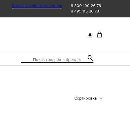
Заказать обратный звонок
8 800 100 26 78
8 495 115 26 78
Поиск товаров и брендов
а стопы, см
-20%
Сортировка
 см
м
5