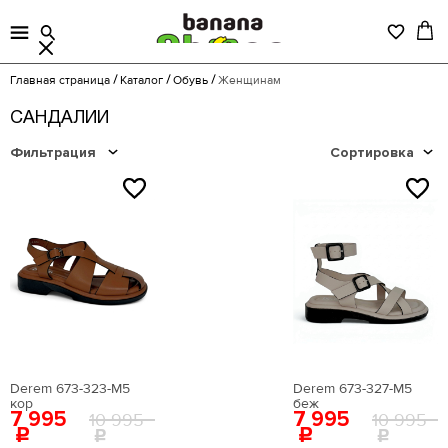
Главная страница
Каталог
Обувь
Женщинам
САНДАЛИИ
Фильтрация
Сортировка
NEW
NEW
Derem 673-323-М5
Derem 673-327-М5
кор
беж
7 995
7 995
10 995
10 995