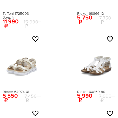
ШВЕЙЦАРИЯ
Tuffoni 1725003
Rieker 68866-12
5 750
Цвета
7 750
белый
11 990
15 990
размер
NEW
NEW
Rieker 64074-61
Rieker 60860-80
5 550
5 990
7 450
7 990
NEW
NEW