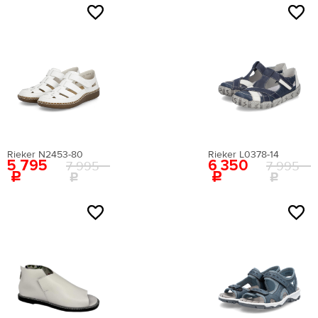
Натуральная кожа
NEW
NEW
нубук
Текстиль
экокожа
Сезон
Лето
Rieker N2453-80
Rieker L0378-14
5 795
6 350
7 995
7 995
Страна происхождения
NEW
NEW
(для сайта)
ГЕРМАНИЯ
ИТАЛИЯ
ТУРЦИЯ