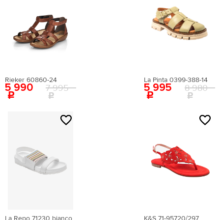
между самыми удаленными точками стопы.
Материал стельки:
искусственная кожа
Высота каблука:
11 см
Сезон:
мульти
Цвет:
белый
Страна производства:
Китай
Застежка:
без застежки
Артикул:
EN009AWEIGR2
Rieker 60860-24
La Pinta 0399-388-14
5 990
5 995
7 995
8 980
Вернуться в каталог
La Repo 71230 bianco
K&S 71-95720/297