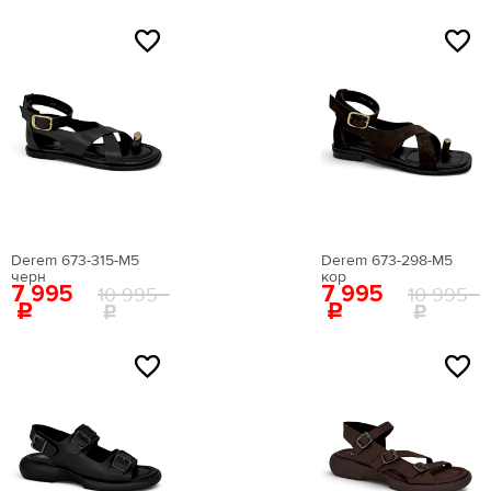
NEW
NEW
Derem 673-315-М5
Derem 673-298-М5
черн
кор
7 995
7 995
10 995
10 995
NEW
NEW