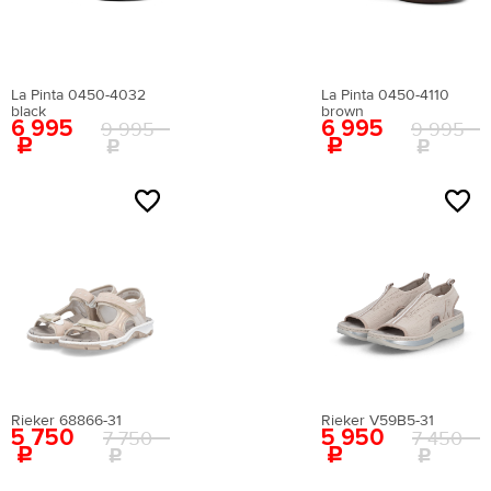
La Pinta 0450-4032
La Pinta 0450-4110
black
brown
Цена
6 995
6 995
9 995
9 995
NEW
NEW
Бренд
Верх
Подкладка
Rieker 68866-31
Rieker V59B5-31
5 750
5 950
7 750
7 450
натуральная замша