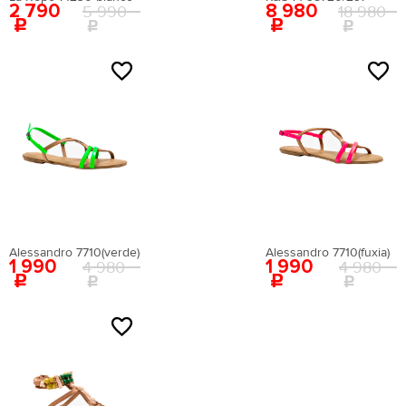
2 790
8 980
5 990
18 980
Alessandro 7710(verde)
Alessandro 7710(fuxia)
1 990
1 990
4 980
4 980