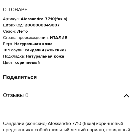
О ТОВАРЕ
Артикул:
Alessandro 7710(fuxia)
ШтрихКод:
2000000049007
Сезон:
Лето
Страна происхождения:
ИТАЛИЯ
Верх:
Натуральная кожа
Тип обуви:
сандалии (женские)
Подкладка:
Натуральная кожа
Цвет:
коричневый
Поделиться
Отзывы
Женская обувь
Отзывы
0
Размер производителя,
Российский размер
Длина стопы, см
UK
Оставить отзыв
Мужская обувь
ОСТАВИТЬ ОТЗЫВ
34
2
21.5
КУПИТЬ В 1 КЛИК
Таблица размеров*
Сандалии (женские) Alessandro 7710 (fuxia) коричневый
Российский размер
Длина стопы, см
34.5
2.5
22
Alessandro 7710(fuxia)
Оцените товар
представляют собой стильный летний вариант, созданный
ОБРАТНЫЙ ЗВОНОК
Размер EU
Размер RU
Длина стопы, см