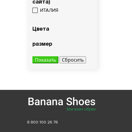
41.5
46
сайта)
ИТАЛИЯ
42
47
42.5
Цвета
Вам пона
43
Поставьте ногу
размер
Вам пона
Поставьте ногу
8 800 100 26 78