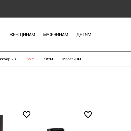
ЖЕНЩИНАМ
МУЖЧИНАМ
ДЕТЯМ
ссуары ↓
Sale
Хиты
Магазины
Женская обувь
размер
Размер производителя, UK
Длин
Туфли
Jana
Мужская обувь