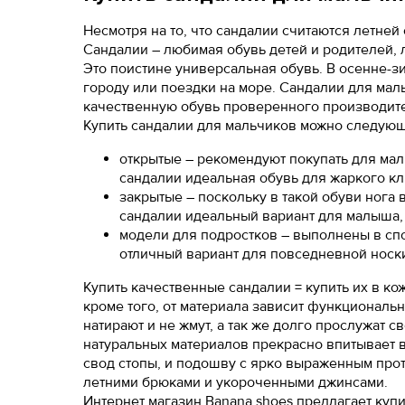
39
43
Несмотря на то, что сандалии считаются летней
Сандалии – любимая обувь детей и родителей,
40
44
Это поистине универсальная обувь. В осенне-зи
городу или поездки на море. Сандалии для мал
41
45
качественную обувь проверенного производит
Купить сандалии для мальчиков можно следующ
41.5
46
открытые – рекомендуют покупать для маль
42
47
сандалии идеальная обувь для жаркого кл
закрытые – поскольку в такой обуви нога 
42.5
сандалии идеальный вариант для малыша, 
Вам пона
модели для подростков – выполнены в спор
43
Поставьте ногу
отличный вариант для повседневной носк
Купить качественные сандалии = купить их в ко
Вам пона
кроме того, от материала зависит функциональ
натирают и не жмут, а так же долго прослужат с
Поставьте ногу
натуральных материалов прекрасно впитывает в
свод стопы, и подошву с ярко выраженным прот
летними брюками и укороченными джинсами.
Интернет магазин Banana shoes предлагает купи