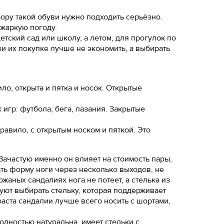
бору такой обуви нужно подходить серьёзно.
ожа
 жаркую погоду.
5
тский сад или школу, а летом, для прогулок по
ал
и их покупке лучше не экономить, а выбирать
5
7
ло, открыта и пятка и носок. Открытые
 игр: футбола, бега, лазания. Закрытые
3
ой ленты.
равило, с открытым носком и пяткой. Это
5
упни и измерьте
.
Зачастую именно он влияет на стоимость пары,
ой ленты.
ать форму ноги через несколько выходов, не
ожаных сандалиях нога не потеет, а стелька из
упни и измерьте
уют выбирать стельку, которая поддерживает
.
аста сандалии лучше всего носить с шортами,
олностью натуральна, имеет стельки с