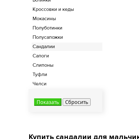
Ботинки
Кроссовки и кеды
Мокасины
Полуботинки
Российский 
Полусапожки
Сандалии
34
Сапоги
34.5
Росс
Слипоны
35
37
Туфли
Челси
36
38
37
39
37.5
40
38
41
38.5
42
Купить сандалии для мальчи