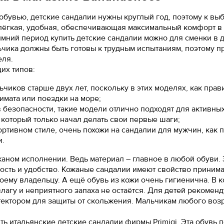
37.5
38
25.5
О ТОВАРЕ
Введите адрес злектронной почты, которую вы использовали при
6
27.5
25
регистрации в Banana Shoes.
 обувью, детские сандалии нужны круглый год, поэтому к вы
Материал верха:
искусственная лаковая к
38
38.5
26
Вам будет отправлена инструкция по восстановлению пароля.
 лёгкая, удобная, обеспечивающая максимальный комфорт в
Внутренний материал:
искусственная кожа
6.5
28.5
25.
мний период купить детские сандалии можно для сменки в де
38.5
39
26.3
Материал подошвы:
искусственный матери
Удобное время для звонка
ьчика должны быть готовы к трудным испытаниям, поэтому пр
Материал стельки:
7
искусственная кожа
29
26.
еля.
39
40
26.7
Высота каблука:
11 см
их типов:
7.5
29.5
26.
Сезон:
мульти
Даю cогласие на
обработку персональных данных
39.5
40.5
27.1
Цвет:
белый
чиков старше двух лет, поскольку в этих моделях, как прави
8
30.5
27
Страна производства:
Китай
имата или поездки на море;
40
41
27.6
Застежка:
без застежки
в безопасности, такие модели отлично подходят для активных
8.5
27.
Как определить свой размер?
Артикул:
EN009AWEIGR2
который только начал делать свои первые шаги;
40.5
42
28.3
добится провести измерения с помощью сантиметров
тивном стиле, очень похожи на сандалии для мужчин, как п
9
27.
 на чистый лист бумаги. Отметьте крайние границы ст
и.
41
42.5
28.7
расстояние между самыми удаленными точками стопы
Как определить свой размер?
Вернуться в каталог
жаном исполнении. Ведь материал – главное в любой обуви. 
добится провести измерения с помощью сантиметров
ность и удобство. Кожаные сандалии имеют свойство приним
воему владельцу. А ещё обувь из кожи очень гигиенична. В к
 на чистый лист бумаги. Отметьте крайние границы ст
лагу и неприятного запаха не остаётся. Для детей рекоменд
расстояние между самыми удаленными точками стопы
ектором для защиты от скольжения. Мальчикам любого возр
ть итальянские детские сандалии фирмы Primigi. Эта обувь п