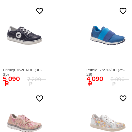
Primigi 76201/00 (30-
Primigi 75912/00 (25-
35)
29)
Цена
5 090
4 090
7 290
5 890
Бренд