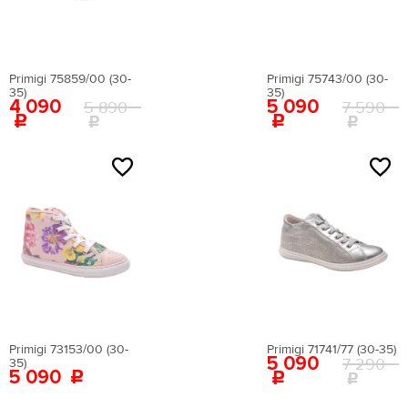
Верх
Подкладка
Primigi 75859/00 (30-
Primigi 75743/00 (30-
35)
35)
4 090
5 090
Натуральная кожа
5 890
7 590
овечья шерсть
Текстиль
Сезон
Всесезонная
Зима
Лето
Primigi 73153/00 (30-
Primigi 71741/77 (30-35)
5 090
7 290
35)
5 090
Страна происхождения