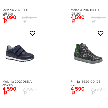
Melania 2078D8E.B
Melania 2063D8E.C
(25-30)
(25-30)
5 090
4 590
8 690
7 790
Melania 2027D8E.A
Primigi 8629100 (25-
(25-32)
29)
4 590
4 590
7 790
7 290