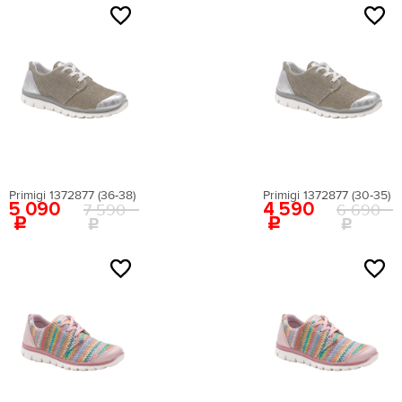
(для сайта)
ИТАЛИЯ
Цвета
размер
Primigi 1372877 (36-38)
Primigi 1372877 (30-35)
5 090
4 590
7 590
6 690