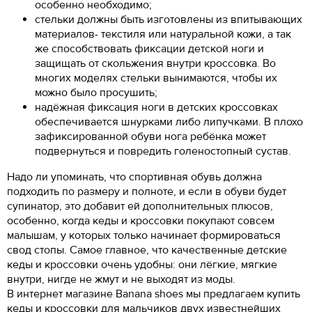
особенно необходимо;
стельки должны быть изготовлены из впитывающих
материалов- текстиля или натуральной кожи, а так
же способствовать фиксации детской ноги и
защищать от скольжения внутри кроссовка. Во
многих моделях стельки вынимаются, чтобы их
можно было просушить;
надёжная фиксация ноги в детских кроссовках
обеспечивается шнурками либо липучками. В плохо
зафиксированной обуви нога ребёнка может
подвернуться и повредить голеностопный сустав.
Надо ли упоминать, что спортивная обувь должна
подходить по размеру и полноте, и если в обуви будет
супинатор, это добавит ей дополнительных плюсов,
особенно, когда кеды и кроссовки покупают совсем
малышам, у которых только начинает формироваться
свод стопы. Самое главное, что качественные детские
кеды и кроссовки очень удобны: они лёгкие, мягкие
внутри, нигде не жмут и не выходят из моды.
В интернет магазине Banana shoes мы предлагаем купить
кеды и кроссовки для мальчиков двух известнейших