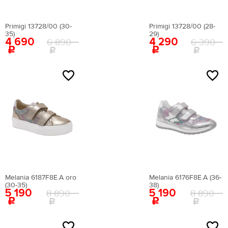
Primigi 13728/00 (30-
Primigi 13728/00 (28-
35)
29)
4 690
4 290
6 890
6 390
Melania 6187F8E.A oro
Melania 6176F8E.A (36-
(30-35)
38)
5 190
5 190
8 890
8 890