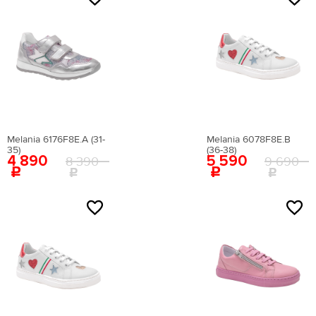
Melania 6176F8E.A (31-
Melania 6078F8E.B
35)
(36-38)
4 890
5 590
8 390
9 690
Женская обувь
Размер производителя,
Российский размер
Длина стопы, см
UK
Мужская обувь