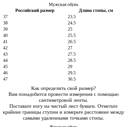
Мужская обувь
Российский размер
Длина стопы, см
37
23.5
38
24.5
39
25
40
25.5
41
26.5
42
27
43
27.5
44
28.5
45
29
46
29.5
47
30.5
Как определить свой размер?
Вам понадобится провести измерения с помощью
сантиметровой ленты.
Поставьте ногу на чистый лист бумаги. Отметьте
крайние границы ступни и измерьте расстояние между
самыми удаленными точками стопы.
Женская обувь