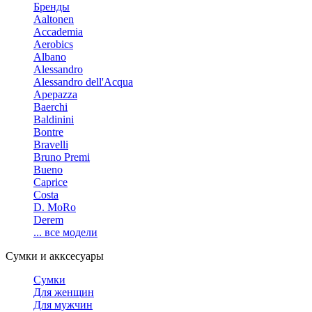
Бренды
Aaltonen
Accademia
Aerobics
Albano
Alessandro
Alessandro dell'Acqua
Apepazza
Baerchi
Baldinini
Bontre
Bravelli
Bruno Premi
Bueno
Caprice
Costa
D. MoRo
Derem
... все модели
Сумки и акксесуары
Сумки
Для женщин
Для мужчин