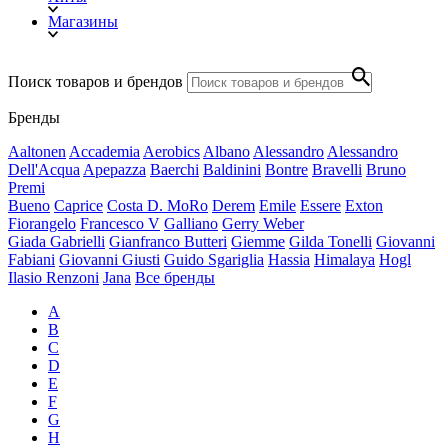
Магазины
Поиск товаров и брендов
Бренды
Aaltonen
Accademia
Aerobics
Albano
Alessandro
Alessandro
Dell'Acqua
Apepazza
Baerchi
Baldinini
Bontre
Bravelli
Bruno
Premi
Bueno
Caprice
Costa
D. MoRo
Derem
Emile
Essere
Exton
Fiorangelo
Francesco V
Galliano
Gerry Weber
Giada Gabrielli
Gianfranco Butteri
Giemme
Gilda Tonelli
Giovanni
Fabiani
Giovanni Giusti
Guido Sgariglia
Hassia
Himalaya
Hogl
Ilasio Renzoni
Jana
Все бренды
A
B
C
D
E
F
G
H