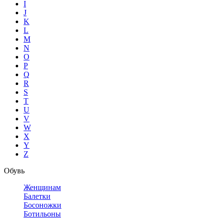
I
J
K
L
M
N
O
P
Q
R
S
T
U
V
W
X
Y
Z
Обувь
Женщинам
Балетки
Босоножки
Ботильоны