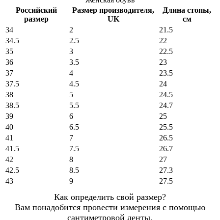
Российский
Размер производителя,
Длина стопы,
размер
UK
см
34
2
21.5
34.5
2.5
22
35
3
22.5
36
3.5
23
37
4
23.5
37.5
4.5
24
38
5
24.5
38.5
5.5
24.7
39
6
25
40
6.5
25.5
41
7
26.5
41.5
7.5
26.7
42
8
27
42.5
8.5
27.3
43
9
27.5
Как определить свой размер?
Вам понадобится провести измерения с помощью
сантиметровой ленты.