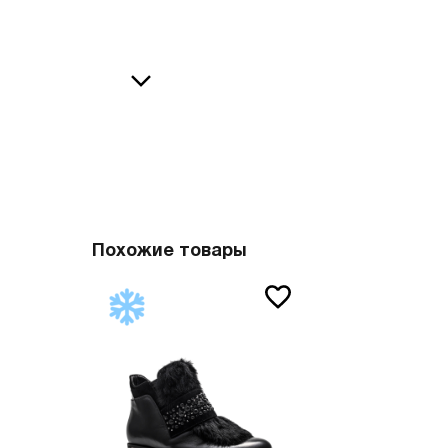
36
38
В
37
39
37.5
40
38
41
О
38.5
42
39
43
40
44
Похожие товары
41
45
41.5
46
42
47
42.5
Вам пона
43