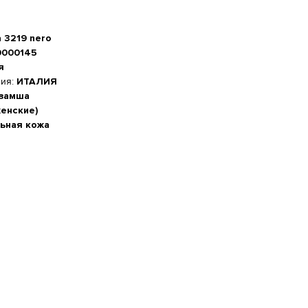
 3219 nero
0000145
я
ния:
ИТАЛИЯ
 замша
женские)
ьная кожа
а стопы, см
-20%
 см
м
5