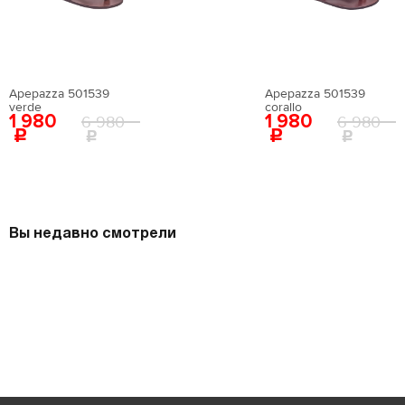
Apepazza 501539
Apepazza 501539
verde
corallo
1 980
1 980
6 980
6 980
Вы недавно смотрели