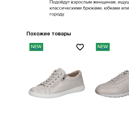
Подойдут взрослым женщинам, ищущи
классическими брюками, юбками или 
41.5
46
городу.
42
47
42.5
Похожие товары
Вам пона
43
Поставьте ногу
NEW
NEW
Вам пона
Поставьте ногу