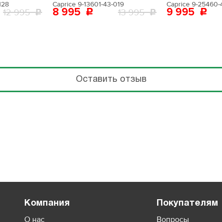
128
Caprice 9-13601-43-019
Caprice 9-25460-
8 995
9 995
12 995
13 995
Оставить отзыв
Компания
Покупателям
О нас
Вопросы