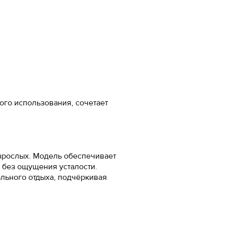
-20%
 см
м
5
5
ого использования, сочетает
5
взрослых. Модель обеспечивает
7
 без ощущения усталости.
льного отдыха, подчёркивая
ожа
5
ал
5