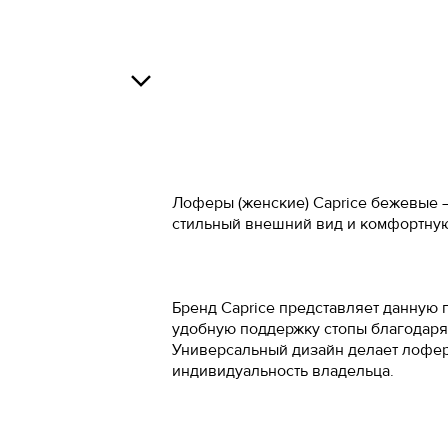
34
34.5
Росс
О
35
37
36
38
В
37
39
Лоферы (женские) Caprice бежевые —
стильный внешний вид и комфортну
37.5
40
38
41
О
Бренд Caprice представляет данную 
38.5
42
удобную поддержку стопы благодаря
Универсальный дизайн делает лофер
39
43
индивидуальность владельца.
40
44
41
45