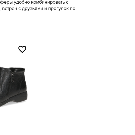
оферы удобно комбинировать с
 встреч с друзьями и прогулок по
7
3
ой ленты.
5
упни и измерьте
.
ой ленты.
упни и измерьте
.