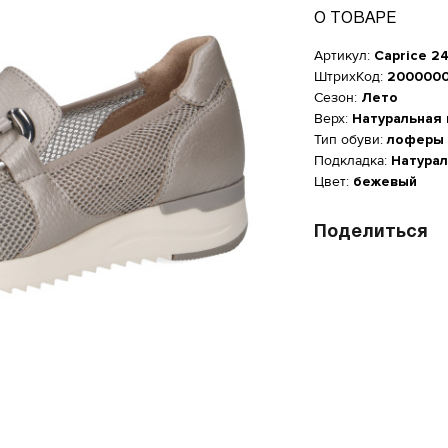
О ТОВАРЕ
Артикул:
Caprice 2
ШтрихКод:
200000
Сезон:
Лето
Верх:
Натуральная
Тип обуви:
лоферы 
Подкладка:
Натурал
Цвет:
бежевый
Поделиться
Женская обувь
размер
Размер производителя, UK
Длин