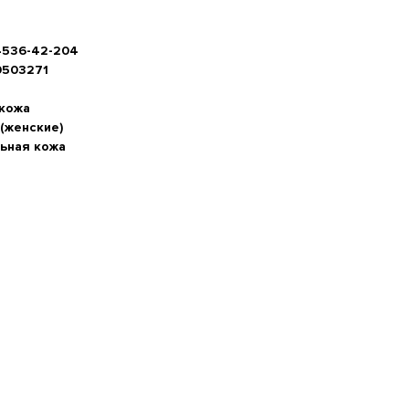
4536-42-204
0503271
 кожа
(женские)
ьная кожа
а стопы, см