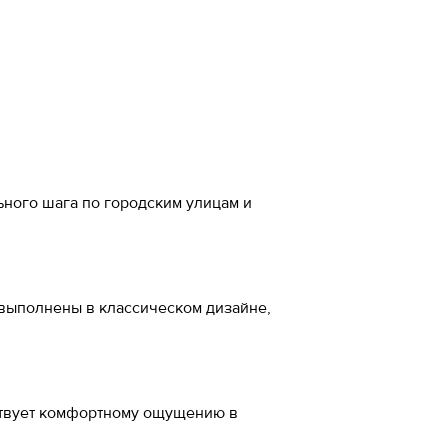
а стопы, см
-20%
 см
м
5
ьного шага по городским улицам и
5
5
 выполнены в классическом дизайне,
7
ожа
ствует комфортному ощущению в
5
ал