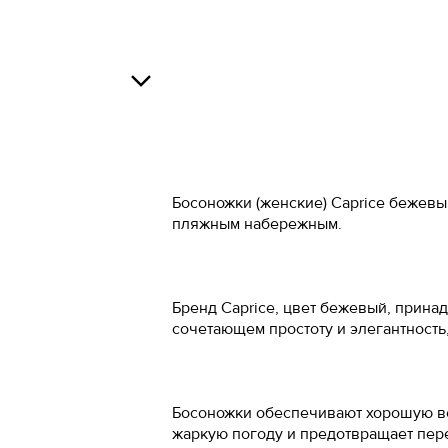
Российский 
34
34.5
Росс
О
35
37
36
38
Босоножки (женские) Caprice бежевы
В
37
39
пляжным набережным.
37.5
40
38
41
Бренд Caprice, цвет бежевый, прина
О
сочетающем простоту и элегантность
38.5
42
39
43
Босоножки обеспечивают хорошую ве
40
44
жаркую погоду и предотвращает пе