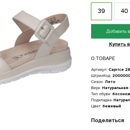
39
40
Добавить в
Купить в
О ТОВАРЕ
Артикул:
Caprice 2
ШтрихКод:
200000
Сезон:
Лето
Верх:
Натуральная
Тип обуви:
босонож
Подкладка:
Натурал
Цвет:
бежевый
Женская обувь
Поделиться