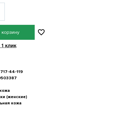
 корзину
 1 клик
8717-44-119
0503387
 кожа
ки (женские)
ьная кожа