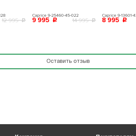
128
Caprice 9-25460-45-022
Caprice 9-13601-4
9 995
8 995
12 995
14 995
Оставить отзыв