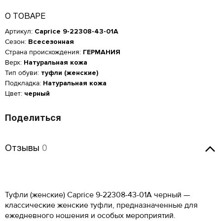
О ТОВАРЕ
Артикул:
Caprice 9-22308-43-01A
Сезон:
Всесезонная
Страна происхождения:
ГЕРМАНИЯ
Верх:
Натуральная кожа
Тип обуви:
туфли (женские)
Подкладка:
Натуральная кожа
Цвет:
черный
Поделиться
Отзывы
Отзывы
0
Женская обувь
Оставить отзыв
Размер производителя,
Российский размер
Длина стопы, см
UK
Туфли (женские) Caprice 9-22308-43-01A черный —
Мужская обувь
ОСТАВИТЬ ОТЗЫВ
классические женские туфли, предназначенные для
34
2
21.5
КУПИТЬ В 1 КЛИК
Таблица размеров*
ежедневного ношения и особых мероприятий.
Российский размер
Длина стопы, см