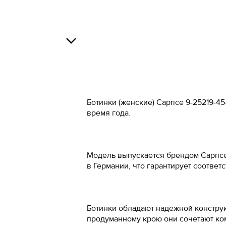
Российский 
34
34.5
Росс
О
35
37
36
38
Ботинки (женские) Caprice 9-25219-4
В
время года.
37
39
37.5
40
Модель выпускается брендом Capric
38
41
О
в Германии, что гарантирует соотве
38.5
42
39
43
Ботинки обладают надёжной констру
40
44
продуманному крою они сочетают ком