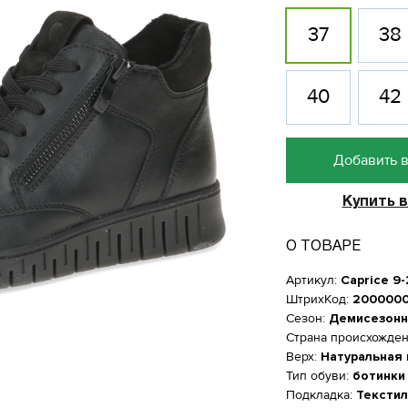
37
38
40
42
Добавить в
Купить в
О ТОВАРЕ
Артикул:
Caprice 9
ШтрихКод:
200000
Сезон:
Демисезонн
Страна происхожде
Верх:
Натуральная
Тип обуви:
ботинки
Женская обувь
Подкладка:
Текстил