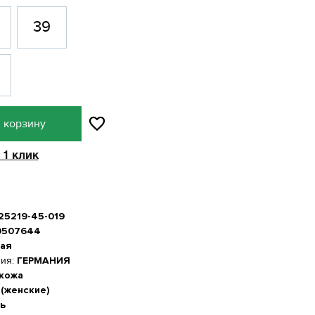
39
 корзину
 1 клик
-25219-45-019
0507644
ая
ния:
ГЕРМАНИЯ
 кожа
 (женские)
ь