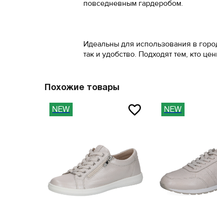
повседневным гардеробом.
41
45
41.5
46
Идеальны для использования в город
42
47
так и удобство. Подходят тем, кто це
42.5
Вам пона
Похожие товары
43
Поставьте ногу
NEW
NEW
Вам пона
Поставьте ногу