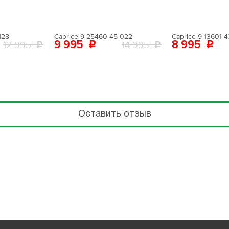
128
Caprice 9-25460-45-022
Caprice 9-13601-4
9 995
8 995
12 995
14 995
Оставить отзыв