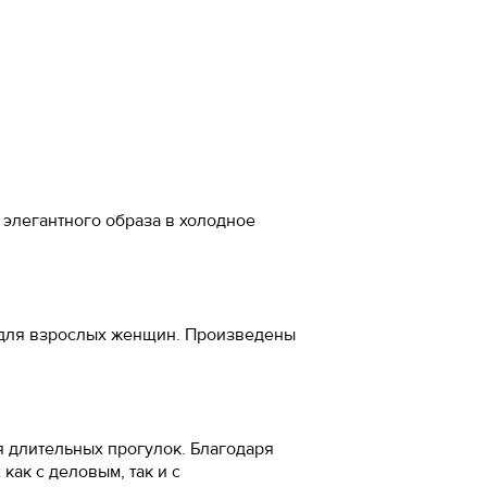
а стопы, см
-20%
 см
м
5
 элегантного образа в холодное
5
а для взрослых женщин. Произведены
5
7
ожа
 длительных прогулок. Благодаря
5
ак с деловым, так и с