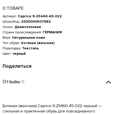
О ТОВАРЕ
Артикул:
Caprice 9-25460-45-022
ШтрихКод:
2000000507682
Сезон:
Демисезонная
Страна происхождения:
ГЕРМАНИЯ
Верх:
Натуральная кожа
Тип обуви:
ботинки (женские)
Подкладка:
Текстиль
Цвет:
черный
Поделиться
Отзывы
Женская обувь
Отзывы
0
Размер производителя,
Российский размер
Длина стопы, см
UK
Оставить отзыв
Мужская обувь
ОСТАВИТЬ ОТЗЫВ
34
2
21.5
КУПИТЬ В 1 КЛИК
Таблица размеров*
Ботинки (женские) Caprice 9-25460-45-022 черный —
Российский размер
Длина стопы, см
34.5
2.5
22
Caprice 9-25460-45-022
Оцените товар
стильная и практичная обувь для повседневного
ОБРАТНЫЙ ЗВОНОК
Размер EU
Размер RU
Длина стопы, см