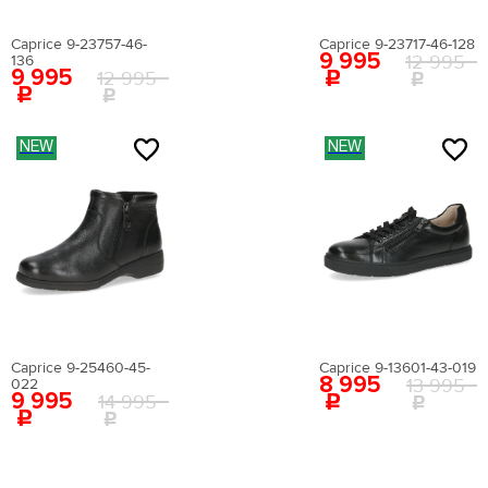
Цвет:
белый
Страна производства:
Китай
Caprice 9-23757-46-
Caprice 9-23717-46-128
Застежка:
без застежки
9 995
12 995
136
Артикул:
EN009AWEIGR2
9 995
12 995
Вернуться в каталог
NEW
NEW
Caprice 9-25460-45-
Caprice 9-13601-43-019
8 995
13 995
022
9 995
14 995