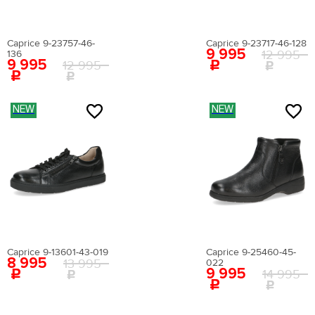
Цвет:
белый
Страна производства:
Китай
Застежка:
без застежки
Caprice 9-23757-46-
Caprice 9-23717-46-128
9 995
Артикул:
EN009AWEIGR2
12 995
136
9 995
12 995
Вернуться в каталог
NEW
NEW
Caprice 9-13601-43-019
Caprice 9-25460-45-
8 995
13 995
022
9 995
14 995