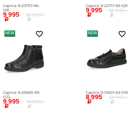
Страна производства:
Китай
Caprice 9-23757-46-
Caprice 9-23717-46-128
9 995
Застежка:
без застежки
12 995
136
9 995
12 995
Артикул:
EN009AWEIGR2
Вернуться в каталог
NEW
NEW
Caprice 9-25460-45-
Caprice 9-13601-43-019
8 995
13 995
022
9 995
14 995