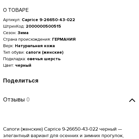
О ТОВАРЕ
Артикул:
Caprice 9-26650-43-022
ШтрихКод:
2000000500515
Сезон:
Зима
Страна происхождения:
ГЕРМАНИЯ
Верх:
Натуральная кожа
Тип обуви:
сапоги (женские)
Подкладка:
овечья шерсть
Цвет:
черный
Поделиться
Отзывы
Отзывы
0
Женская обувь
Размер производителя,
Российский размер
Длина стопы, см
Оставить отзыв
UK
Мужская обувь
ОСТАВИТЬ ОТЗЫВ
34
2
21.5
КУПИТЬ В 1 КЛИК
Сапоги (женские) Caprice 9-26650-43-022 черный —
Таблица размеров*
Российский размер
Длина стопы, см
элегантный вариант для осенних и зимних прогулок,
34.5
2.5
22
Оцените товар
ОБРАТНЫЙ ЗВОНОК