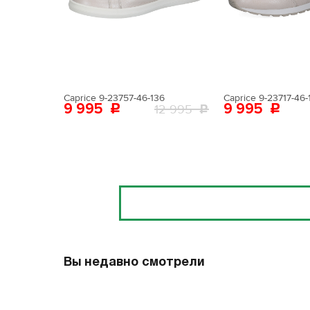
Поставьте ногу
Вам пона
Поставьте ногу
Caprice 9-23757-46-136
Caprice 9-23717-46-
9 995
9 995
12 995
Отзывы
Вы недавно смотрели