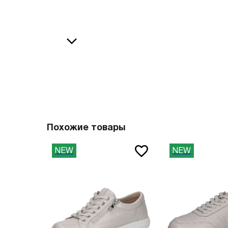
36
38
В
37
39
37.5
40
38
41
О
38.5
42
39
43
40
44
Похожие товары
41
45
NEW
NEW
41.5
46
42
47
42.5
Вам пона
43