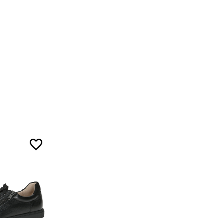
5
5
7
ожа
5
ал
5
7
3
ой ленты.
5