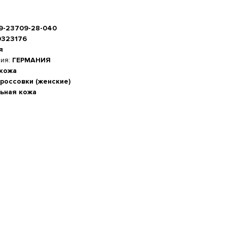
-9-23709-28-040
0323176
я
ния:
ГЕРМАНИЯ
 кожа
кроссовки (женские)
ьная кожа
а стопы, см
-20%
 см
м
5