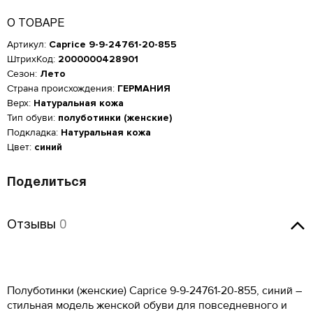
О ТОВАРЕ
Артикул:
Caprice 9-9-24761-20-855
ШтрихКод:
2000000428901
Сезон:
Лето
Страна происхождения:
ГЕРМАНИЯ
Верх:
Натуральная кожа
Тип обуви:
полуботинки (женские)
Подкладка:
Натуральная кожа
Цвет:
синий
Поделиться
Отзывы
Отзывы
0
Женская обувь
Оставить отзыв
Размер производителя,
Российский размер
Длина стопы, см
UK
Полуботинки (женские) Caprice 9-9-24761-20-855, синий –
Мужская обувь
ОСТАВИТЬ ОТЗЫВ
стильная модель женской обуви для повседневного и
34
2
21.5
КУПИТЬ В 1 КЛИК
Таблица размеров*