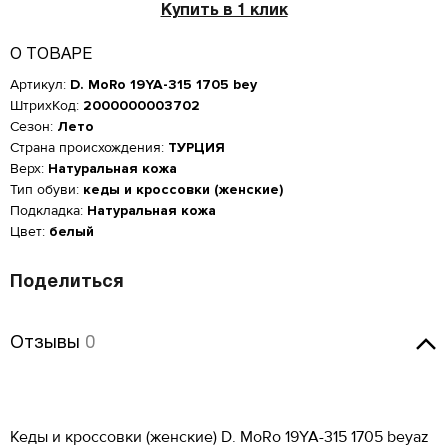
Купить в 1 клик
О ТОВАРЕ
Артикул:
D. MoRo 19YA-315 1705 bey
ШтрихКод:
2000000003702
Сезон:
Лето
Страна происхождения:
ТУРЦИЯ
Верх:
Натуральная кожа
Тип обуви:
кеды и кроссовки (женские)
Подкладка:
Натуральная кожа
Цвет:
белый
Поделиться
Женская обувь
Отзывы
Отзывы
0
Размер производителя,
Российский размер
Длина стопы, см
UK
Мужская обувь
Оставить отзыв
ОСТАВИТЬ ОТЗЫВ
КУПИТЬ В 1 КЛИК
34
2
21.5
Таблица размеров*
Кеды и кроссовки (женские) D. MoRo 19YA-315 1705 beyaz
D. MoRo 19YA-315 1705
Российский размер
Длина стопы, см
34.5
2.5
22