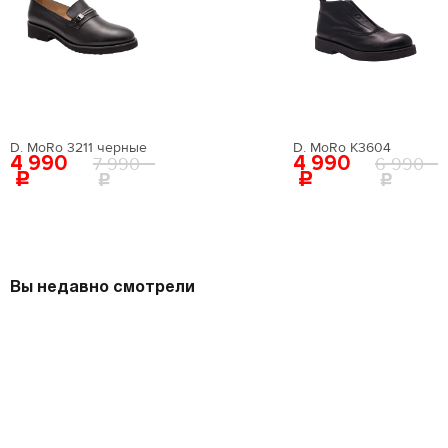
D. MoRo 3211 черные
D. MoRo K3604
4 990
4 990
7 990
6 990
Вы недавно смотрели