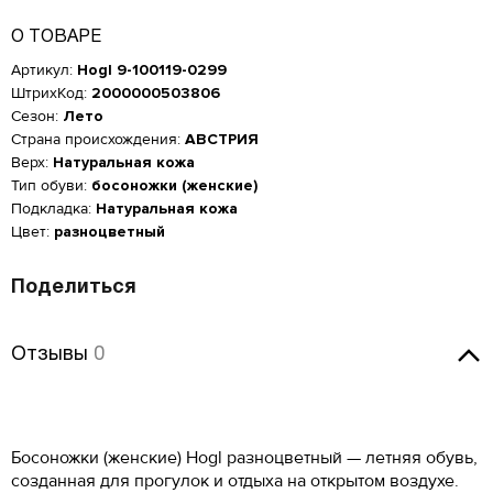
О ТОВАРЕ
Артикул:
Hogl 9-100119-0299
ШтрихКод:
2000000503806
Сезон:
Лето
Страна происхождения:
АВСТРИЯ
Верх:
Натуральная кожа
Тип обуви:
босоножки (женские)
Подкладка:
Натуральная кожа
Цвет:
разноцветный
Поделиться
Женская обувь
Отзывы
Отзывы
0
Размер производителя,
Российский размер
Длина стопы, см
UK
Мужская обувь
ОСТАВИТЬ ОТЗЫВ
Оставить отзыв
34
2
21.5
КУПИТЬ В 1 КЛИК
Таблица размеров*
Российский размер
Длина стопы, см
34.5
2.5
22
Босоножки (женские) Hogl разноцветный — летняя обувь,
Hogl 9-100119-0299
Оцените товар
ОБРАТНЫЙ ЗВОНОК
Размер EU
Размер RU
Длина стопы, см
созданная для прогулок и отдыха на открытом воздухе.
37
23.5
35
3
22.5