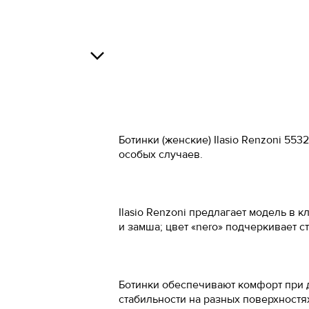
Российский 
34
34.5
Росс
О
35
37
36
38
Ботинки (женские) Ilasio Renzoni 5
В
37
39
особых случаев.
37.5
40
38
41
Ilasio Renzoni предлагает модель в 
О
и замша; цвет «nero» подчеркивает 
38.5
42
39
43
Ботинки обеспечивают комфорт при 
40
44
стабильности на разных поверхностя