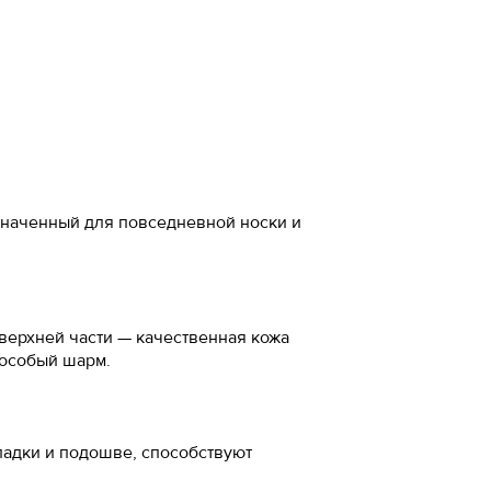
а стопы, см
-20%
 см
м
5
азначенный для повседневной носки и
5
5
 верхней части — качественная кожа
 особый шарм.
7
ожа
адки и подошве, способствуют
5
ал