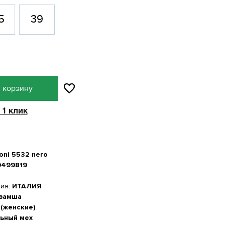
5
39
 корзину
 1 клик
zoni 5532 nero
0499819
ния:
ИТАЛИЯ
 замша
 (женские)
ьный мех