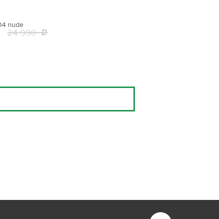
504 nude
24 990