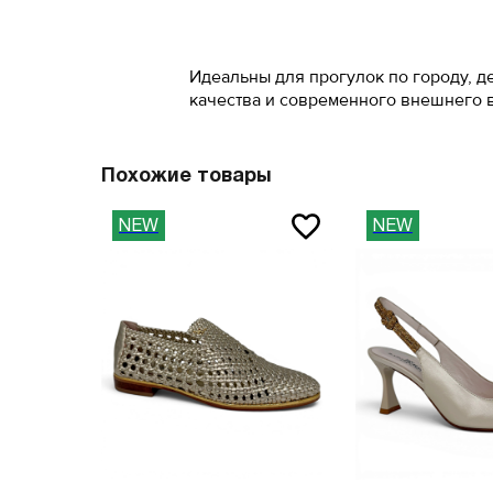
41
45
41.5
46
Идеальны для прогулок по городу, д
качества и современного внешнего 
42
47
42.5
Похожие товары
Вам пона
43
Поставьте ногу
NEW
NEW
Вам пона
Поставьте ногу