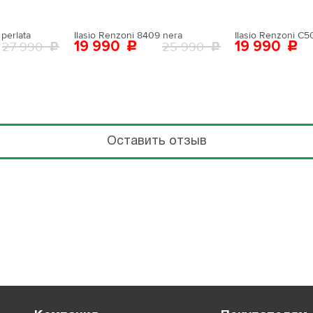
perlata
Ilasio Renzoni 8409 nera
Ilasio Renzoni C
19 990
19 990
27 990
25 990
Оставить отзыв