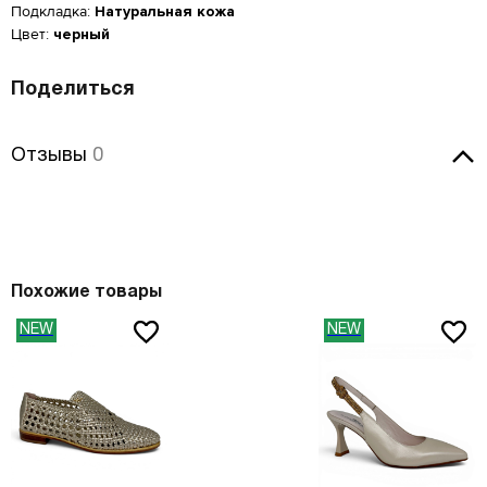
Подкладка:
Натуральная кожа
Цвет:
черный
Размер производителя,
Российский размер
Длина стопы, см
UK
Мужская обувь
ОСТАВИТЬ ОТЗЫВ
34
2
21.5
Поделиться
КУПИТЬ В 1 КЛИК
Таблица размеров*
Российский размер
Длина стопы, см
34.5
2.5
22
Renzoni 1563
Оцените товар
ОБРАТНЫЙ ЗВОНОК
Размер EU
Размер RU
Длина стопы, см
37
23.5
Отзывы
35
3
22.5
Отзывы
0
Введите Ваш номер телефона, и мы перезвоним Вам в
Введите Ваш номер телефона, мы перезвоним и
35
35.5
23.3
ближайшее время!
38
24.5
оформим Ваш заказ!
36
3.5
23
Ваше имя
35.5
36
23.8
39
25
Ваше имя
*
ВОССТАНОВЛЕНИЕ ПАРОЛЯ
37
4
23.5
Оставить отзыв
Ваше имя
*
36
36.5
24.2
40
25.5
37.5
4.5
24
Электронная почта
*
Туфли
Jana
36.5
37
24.6
-20%
41
26.5
38
5
24.5
c
3899
Номер телефона
*
c
Похожие товары
4 999
Номер телефона
*
37
37.5
25
42
27
38.5
5.5
24.7
Оставьте свой комментарий
Введите адрес злектронной почты, которую вы использовали
NEW
NEW
37.5
38
25.5
Цвет: белый
при регистрации в Banana Shoes.
43
27.5
39
6
25
Вам будет отправлена инструкция по восстановлению пароля.
38
38.5
26
Удобное время для звонка
44
28.5
40
6.5
25.5
Удобное время для звонка
Таблица размеров
38.5
39
26.3
45
29
41
7
26.5
12:00
17:00
39
40
26.7
46
29.5
41.5
7.5
26.7
Даю cогласие на
обработку персональных данных
Есть в наличии
39.5
40.5
27.1
47
30.5
42
8
27
Даю согласие на
обработку персональных данных