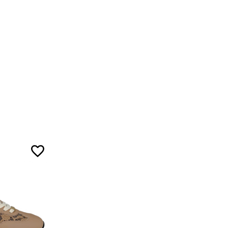
5
5
7
ожа
5
ал
5
7
3
ой ленты.
5