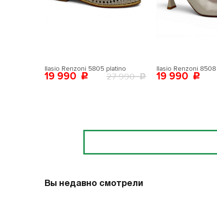
Поставьте ногу
Вам пона
Поставьте ногу
Ilasio Renzoni 5805 platino
Ilasio Renzoni 8508 
19 990
19 990
27 990
Отзывы
Вы недавно смотрели