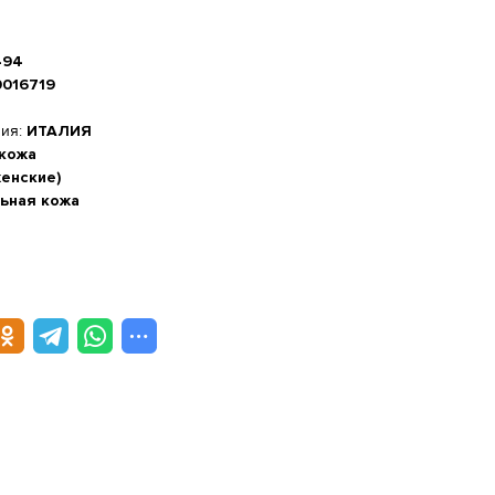
494
016719
ния:
ИТАЛИЯ
 кожа
женские)
ьная кожа
а стопы, см
-20%
 см
м
5