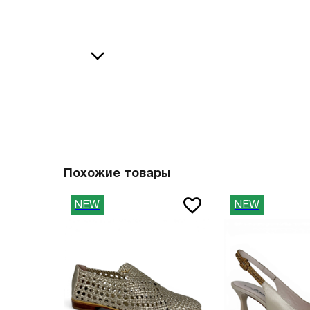
36
38
В
37
39
37.5
40
38
41
О
38.5
42
39
43
40
44
Похожие товары
41
45
NEW
NEW
41.5
46
42
47
42.5
Вам пона
43