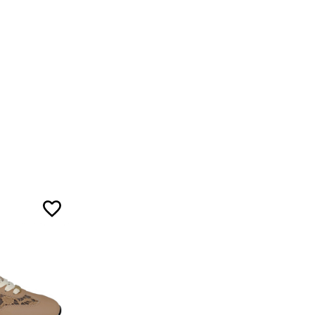
5
5
7
ожа
5
ал
5
7
3
ой ленты.
5