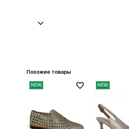
36
38
В
37
39
37.5
40
38
41
О
38.5
42
39
43
40
44
Похожие товары
41
45
NEW
NEW
41.5
46
42
47
42.5
Вам пона
43