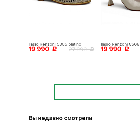
Поставьте ногу
Вам пона
Поставьте ногу
Ilasio Renzoni 5805 platino
Ilasio Renzoni 8508 
19 990
19 990
27 990
Отзывы
Вы недавно смотрели