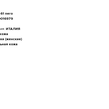
461 nero
0016979
ния:
ИТАЛИЯ
 кожа
ки (женские)
ьная кожа
а стопы, см
-20%
 см
м
5