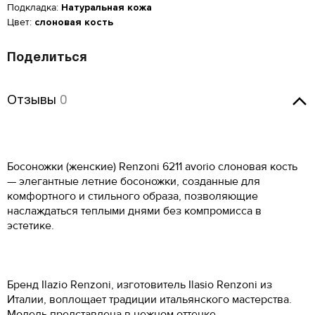
Подкладка:
Натуральная кожа
Цвет:
слоновая кость
Поделиться
Отзывы
Отзывы
0
Оставить отзыв
Босоножки (женские) Renzoni 6211 avorio слоновая кость
— элегантные летние босоножки, созданные для
комфортного и стильного образа, позволяющие
наслаждаться теплыми днями без компромисса в
эстетике.
Женская обувь
Размер производителя,
Российский размер
Длина стопы, см
UK
Мужская обувь
Бренд Ilazio Renzoni, изготовитель Ilasio Renzoni из
ОСТАВИТЬ ОТЗЫВ
34
2
21.5
КУПИТЬ В 1 КЛИК
Таблица размеров*
Италии, воплощает традиции итальянского мастерства.
Российский размер
Длина стопы, см
34.5
2.5
22
Модель представлена в нежном оттенке