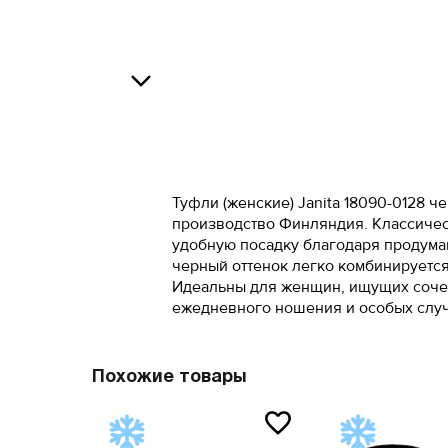
35
37
36
38
В
37
39
37.5
40
38
41
О
Туфли (женские) Janita 18090-0128 ч
производство Финляндия. Классичес
38.5
42
удобную посадку благодаря продума
39
43
черный оттенок легко комбинируется
Идеальны для женщин, ищущих сочет
40
44
ежедневного ношения и особых случ
41
45
Похожие товары
41.5
46
42
47