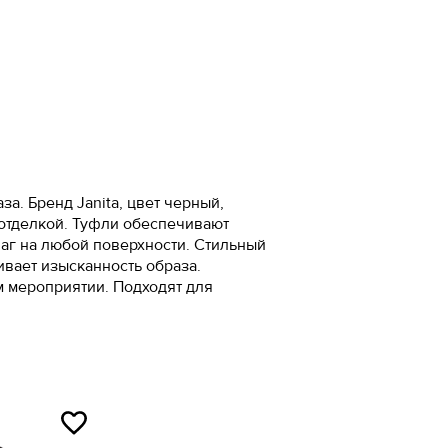
м
5
5
5
а. Бренд Janita, цвет черный,
 отделкой. Туфли обеспечивают
7
аг на любой поверхности. Стильный
вает изысканность образа.
ожа
 мероприятии. Подходят для
5
ал
5
7