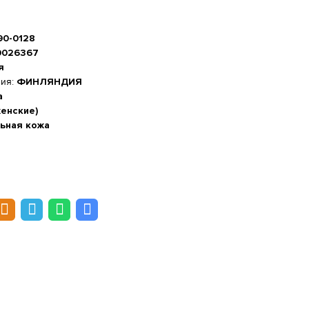
90-0128
0026367
я
ния:
ФИНЛЯНДИЯ
а
женские)
ьная кожа
а стопы, см
-20%
 см