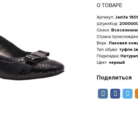
О ТОВАРЕ
Артикул:
Janita 180
ШтрихКод:
200000
Сезон:
Всесезонна
Страна происхожде
Верх:
Лаковая кож
Тип обуви:
туфли (
Подкладка:
Натурал
Цвет:
черный
Поделиться
Женская обувь
размер
Размер производителя, UK
Длин
Туфли
Jana
Мужская обувь
ОСТАВИТЬ ОТЗЫВ
2
21.5
Таблица размеров*
Рейтинг 4.5
Количество оценок
123
КУПИТЬ В 1 КЛИК
c
3899
2.5
22
ийский размер
Длина стопы,
c
4 999
ОБРАТНЫЙ ЗВОНОК
цените товар