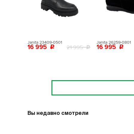
Поставьте ногу
Вам пона
Поставьте ногу
Janita 23409-0501
Janita 26259-0801
16 995
16 995
21 995
Отзывы
Вы недавно смотрели