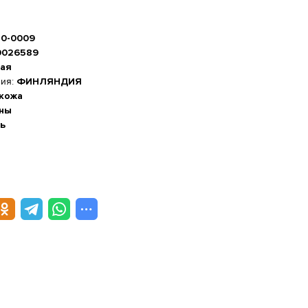
10-0009
0026589
ая
ния:
ФИНЛЯНДИЯ
 кожа
ны
ь
а стопы, см
-20%
 см
м
5