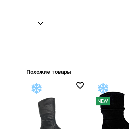
36
38
В
37
39
37.5
40
38
41
О
38.5
42
39
43
40
44
Похожие товары
41
45
41.5
46
NEW
42
47
42.5
Вам пона
43