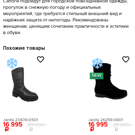
Сапоги подойдут для городской повседневной одежды,
крайние границы ступни и измерьте расстояние
О ТОВАРЕ
Как определить свой размер?
между самыми удаленными точками стопы.
прогулок в снежную погоду и официальных
Вам понадобится провести измерения с
Материал верха:
искусственная лаковая кожа
помощью сантиметровой ленты.
мероприятий, где требуется стильный внешний вид и
Поставьте ногу на чистый лист бумаги. Отметьте
Внутренний материал:
искусственная кожа
надёжная защита от непогоды. Рекомендованы
крайние границы ступни и измерьте расстояние
Материал подошвы:
искусственный материал
между самыми удаленными точками стопы.
женщинам, ценящим сочетание практичности и эстетики
Материал стельки:
искусственная кожа
в обуви.
Высота каблука:
11 см
Сезон:
мульти
Похожие товары
Цвет:
белый
Страна производства:
Китай
Застежка:
без застежки
Артикул:
EN009AWEIGR2
NEW
Вернуться в каталог
Janita 23409-0501
Janita 26259-0801
16 995
16 995
21 995
21 995