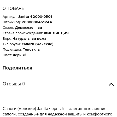
О ТОВАРЕ
Артикул:
Janita 42000-0501
ШтрихКод:
2000000451244
Сезон:
Демисезонная
Страна происхождения:
ФИНЛЯНДИЯ
Верх:
Натуральная кожа
Тип обуви:
сапоги (женские)
Подкладка:
Текстиль
Цвет:
черный
Поделиться
Отзывы
Отзывы
0
Женская обувь
Оставить отзыв
Сапоги (женские) Janita черный — элегантные зимние
Размер производителя,
Российский размер
Длина стопы, см
UK
сапоги, созданные для надежной защиты и комфортного
Мужская обувь
ОСТАВИТЬ ОТЗЫВ