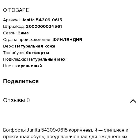
О ТОВАРЕ
Артикул:
Janita 54309-0615
ШтрихКод:
2000000024561
Сезон:
Зима
Страна происхождения:
ФИНЛЯНДИЯ
Верх:
Натуральная кожа
Тип обуви:
ботфорты
Подкладка:
Натуральный мех
Цвет:
коричневый
Поделиться
Женская обувь
Отзывы
Отзывы
0
Размер производителя,
Российский размер
Длина стопы, см
UK
Мужская обувь
Оставить отзыв
ОСТАВИТЬ ОТЗЫВ
34
2
21.5
КУПИТЬ В 1 КЛИК
Таблица размеров*
Ботфорты Janita 54309-0615 коричневый — стильная и
Российский размер
Длина стопы, см
34.5
2.5
22
Janita 54309-0615
Оцените товар
ОБРАТНЫЙ ЗВОНОК
практичная обувь, предназначенная для ежедневных
Размер EU
Размер RU
Длина стопы, см