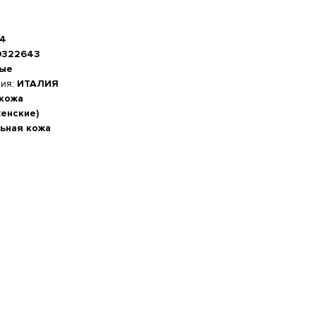
04
0322643
ные
ния:
ИТАЛИЯ
 кожа
женские)
ьная кожа
а стопы, см
-20%
 см
м
5