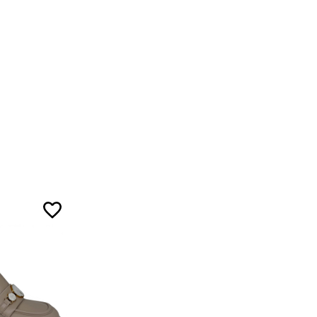
5
5
7
ожа
5
ал
5
7
3
ой ленты.
5