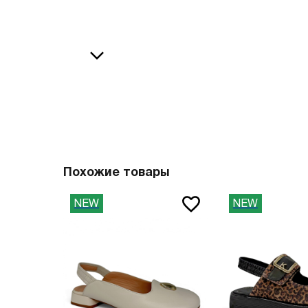
36
38
В
37
39
37.5
40
38
41
О
38.5
42
39
43
40
44
Похожие товары
41
45
NEW
NEW
41.5
46
42
47
42.5
Вам пона
43