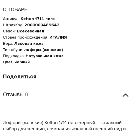
О ТОВАРЕ
Артикул:
Kelton 1714 nero
ШтрихКод:
2000000489643
Сезон:
Всесезонная
Страна происхождения:
ИТАЛИЯ
Верх:
Лаковая кожа
Тип обуви:
лоферы (женские)
Подкладка:
Натуральная кожа
Цвет:
черный
Поделиться
Отзывы
Отзывы
0
Женская обувь
Оставить отзыв
Размер производителя,
Российский размер
Длина стопы, см
UK
Мужская обувь
Лоферы (женские) Kelton 1714 nero черный — стильный
ОСТАВИТЬ ОТЗЫВ
34
2
21.5
КУПИТЬ В 1 КЛИК
Таблица размеров*
выбор для женщин, сочетая изысканный внешний вид и
Российский размер
Длина стопы, см