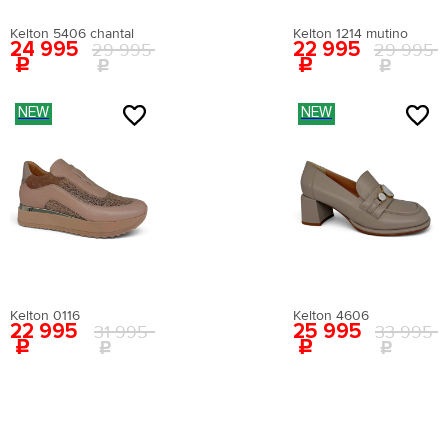
Kelton 5406 chantal
Kelton 1214 mutino
24 995
22 995
29 995
29 995
NEW
NEW
Kelton 0116
Kelton 4606
22 995
25 995
31 995
33 995