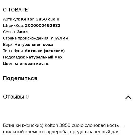
О ТОВАРЕ
Артикул:
Kelton 3850 cuoio
ШтрихКод:
2000000452982
Сезон:
Зима
Страна происхождения:
ИТАЛИЯ
Верх:
Натуральная кожа
Тип обуви:
ботинки (женские)
Подкладка:
натуральный мех
Цвет:
слоновая кость
Поделиться
Отзывы
Отзывы
0
Женская обувь
Оставить отзыв
Размер производителя,
Российский размер
Длина стопы, см
UK
Ботинки (женские) Kelton 3850 cuoio слоновая кость —
Мужская обувь
ОСТАВИТЬ ОТЗЫВ
стильный элемент гардероба, предназначенный для
34
2
21.5
КУПИТЬ В 1 КЛИК
Таблица размеров*