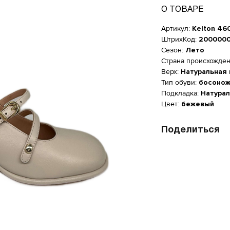
О ТОВАРЕ
Артикул:
Kelton 46
ШтрихКод:
200000
Сезон:
Лето
Страна происхожде
Верх:
Натуральная
Тип обуви:
босонож
Подкладка:
Натурал
Цвет:
бежевый
Поделиться
Женская обувь