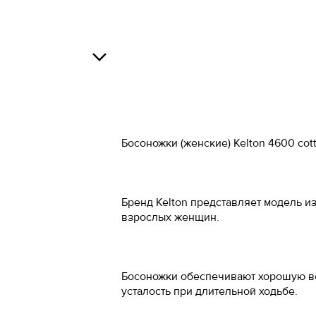
Российский 
34
34.5
Росс
О
35
37
36
38
В
Босоножки (женские) Kelton 4600 co
37
39
37.5
40
Бренд Kelton представляет модель 
38
41
О
взрослых женщин.
38.5
42
39
43
Босоножки обеспечивают хорошую ве
40
44
усталость при длительной ходьбе.