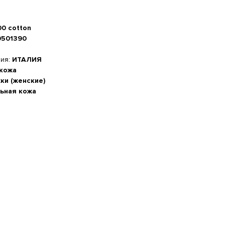
00 cotton
0501390
ния:
ИТАЛИЯ
 кожа
ки (женские)
ьная кожа