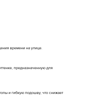
а стопы, см
-20%
 см
м
5
едения времени на улице.
5
оттенке, предназначенную для
5
7
ожа
опы и гибкую подошву, что снижает
5
ал