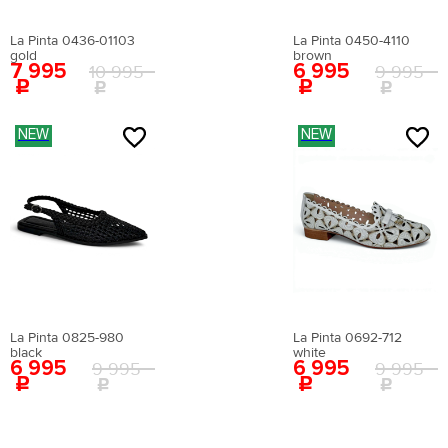
Цвет:
белый
Страна производства:
Китай
La Pinta 0436-01103
La Pinta 0450-4110
Застежка:
без застежки
gold
brown
Артикул:
EN009AWEIGR2
7 995
6 995
10 995
9 995
Вернуться в каталог
NEW
NEW
La Pinta 0825-980
La Pinta 0692-712
black
white
6 995
6 995
9 995
9 995