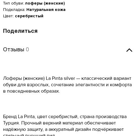
Тип обуви:
лоферы (женские)
Подкладка:
Натуральная кожа
Цвет:
серебристый
Поделиться
Отзывы
Отзывы
0
Оставить отзыв
Лоферы (женские) La Pinta silver — классический вариант
обуви для взрослых, сочетание элегантности и комфорта
Женская обувь
в повседневных образах.
Размер производителя,
Российский размер
Длина стопы, см
UK
Мужская обувь
ОСТАВИТЬ ОТЗЫВ
КУПИТЬ В 1 КЛИК
34
2
21.5
Таблица размеров*
Бренд La Pinta, цвет серебристый, страна производства
La Pinta 0240-0311-19y-47
Российский размер
Длина стопы, см
34.5
2.5
22
Турция. Прочный верхний материал обеспечивает
Оцените товар
ОБРАТНЫЙ ЗВОНОК
silver
Размер EU
Размер RU
Длина стопы, см
надёжную защиту, а аккуратный дизайн подчёркивает
37
23.5
35
3
22.5
Введите Ваш номер телефона, и мы перезвоним Вам в
стильный внешний вид.