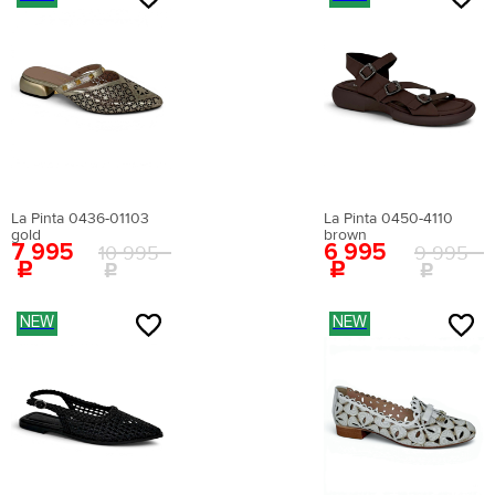
Материал стельки:
искусственная кожа
Высота каблука:
11 см
Сезон:
мульти
Цвет:
белый
Страна производства:
Китай
Застежка:
без застежки
Артикул:
EN009AWEIGR2
Вернуться в каталог
La Pinta 0436-01103
La Pinta 0450-4110
gold
brown
7 995
6 995
10 995
9 995
NEW
NEW