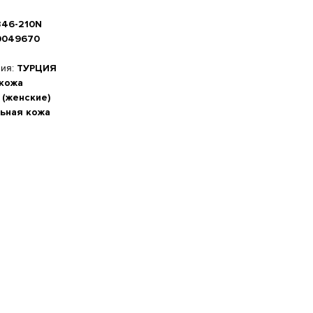
0346-210N
0049670
ния:
ТУРЦИЯ
 кожа
 (женские)
ьная кожа
а стопы, см
-20%
 см
м
5