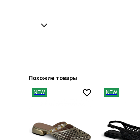
36
38
В
37
39
37.5
40
38
41
О
38.5
42
39
43
40
44
Похожие товары
41
45
NEW
NEW
41.5
46
42
47
42.5
Вам пона
43