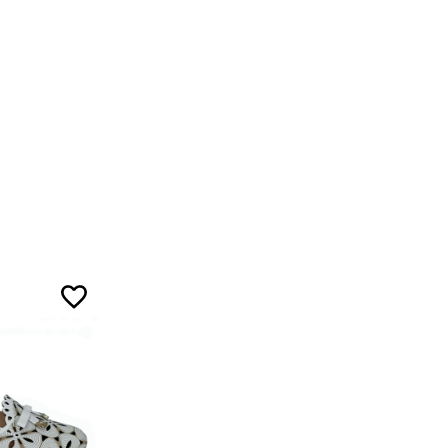
5
5
7
ожа
5
ал
5
7
3
ой ленты.
5