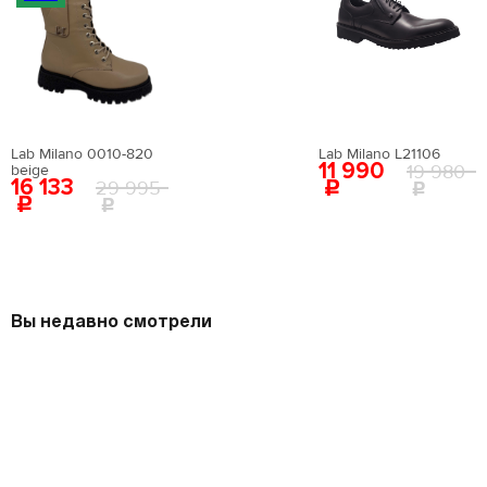
Lab Milano 0010-820
Lab Milano L21106
11 990
19 980
beige
16 133
29 995
Вы недавно смотрели