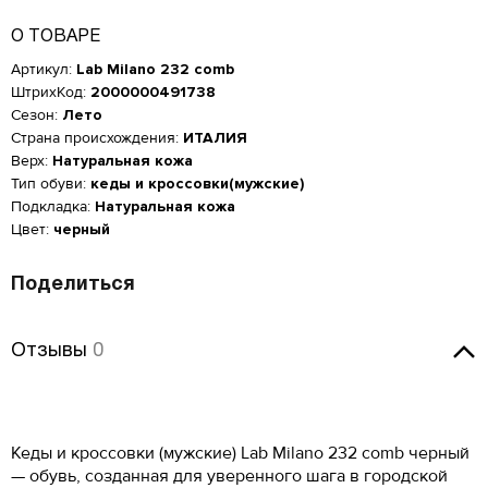
О ТОВАРЕ
Артикул:
Lab Milano 232 comb
ШтрихКод:
2000000491738
Сезон:
Лето
Страна происхождения:
ИТАЛИЯ
Верх:
Натуральная кожа
Тип обуви:
кеды и кроссовки(мужские)
Подкладка:
Натуральная кожа
Цвет:
черный
Поделиться
Отзывы
Отзывы
0
Женская обувь
Оставить отзыв
Размер производителя,
Российский размер
Длина стопы, см
UK
Мужская обувь
ОСТАВИТЬ ОТЗЫВ
Кеды и кроссовки (мужские) Lab Milano 232 comb черный
34
2
21.5
КУПИТЬ В 1 КЛИК
Таблица размеров*
— обувь, созданная для уверенного шага в городской
Российский размер
Длина стопы, см