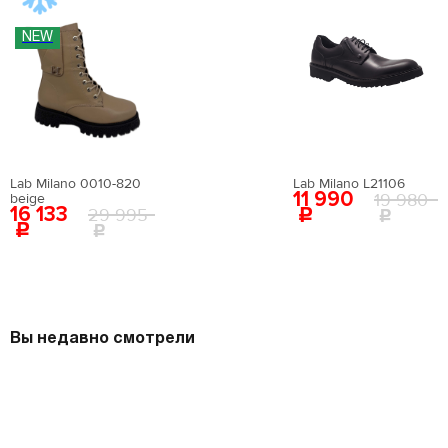
NEW
Lab Milano 0010-820
Lab Milano L21106
11 990
19 980
beige
16 133
29 995
Вы недавно смотрели