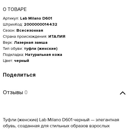
О ТОВАРЕ
Артикул:
Lab Milano D601
ШтрихКод:
2000000014432
Сезон:
Всесезонная
Страна происхождения:
ИТАЛИЯ
Верх:
Лазерная замша
Тип обуви:
туфли (женские)
Подкладка:
Натуральная кожа
Цвет:
черный
Поделиться
Отзывы
Отзывы
0
Женская обувь
Оставить отзыв
Размер производителя,
Российский размер
Длина стопы, см
UK
Туфли (женские) Lab Milano D601 черный — элегантная
Мужская обувь
ОСТАВИТЬ ОТЗЫВ
обувь, созданная для стильных образов взрослых
34
2
21.5
КУПИТЬ В 1 КЛИК
Таблица размеров*