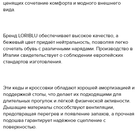
UK
ценящих сочетание комфорта и модного внешнего
Мужская обувь
ОСТАВИТЬ ОТЗЫВ
вида.
34
2
21.5
КУПИТЬ В 1 КЛИК
Таблица размеров*
Российский размер
Длина стопы, см
34.5
2.5
22
LORIBLU 12859 oro
Оцените товар
ОБРАТНЫЙ ЗВОНОК
Размер EU
Размер RU
Длина стопы, см
37
23.5
35
3
22.5
Введите Ваш номер телефона, и мы перезвоним Вам в
Введите Ваш номер телефона, мы перезвоним и
35
35.5
23.3
Бренд LORIBLU обеспечивает высокое качество, а
ближайшее время!
38
24.5
оформим Ваш заказ!
36
3.5
23
бежевый цвет придаёт нейтральность, позволяя легко
Ваше имя
35.5
36
23.8
39
25
Ваше имя
*
ВОССТАНОВЛЕНИЕ ПАРОЛЯ
37
4
23.5
сочетать обувь с различными нарядами. Производство в
Ваше имя
*
36
36.5
24.2
Италии свидетельствует о соблюдении европейских
40
25.5
37.5
4.5
24
Электронная почта
*
Туфли
Jana
стандартов изготовления.
36.5
37
24.6
-20%
41
26.5
38
5
24.5
c
3899
Номер телефона
*
c
4 999
Номер телефона
*
37
37.5
25
42
27
38.5
5.5
24.7
Оставьте свой комментарий
Введите адрес злектронной почты, которую вы использовали
37.5
38
25.5
Цвет: белый
при регистрации в Banana Shoes.
43
27.5
39
6
25
Вам будет отправлена инструкция по восстановлению пароля.
Эти кеды и кроссовки обладают хорошей амортизацией и
38
38.5
26
Удобное время для звонка
44
28.5
поддержкой стопы, что делает их подходящими для
40
6.5
25.5
Удобное время для звонка
Таблица размеров
38.5
39
26.3
длительных прогулок и лёгкой физической активности.
45
29
41
7
26.5
12:00
17:00
Дышащие материалы способствуют вентиляции,
39
40
26.7
46
29.5
41.5
7.5
26.7
предотвращая перегрев и появление запахов, а прочная
Даю cогласие на
обработку персональных данных
Есть в наличии
39.5
40.5
27.1
подошва гарантирует надёжное сцепление с
47
30.5
42
8
27
Даю согласие на
обработку персональных данных
поверхностью.
40
41
27.6
Как определить свой размер?
42.5
8.5
27.3
Вам понадобится провести измерения с
40.5
42
28.3