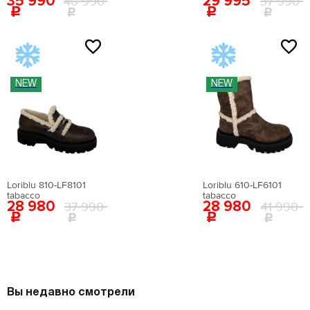
35 990
29 995
46 990
37 990
NEW
NEW
Loriblu 810-LF8101
Loriblu 610-LF6101
tabacco
tabacco
28 980
28 980
37 990
41 990
Вы недавно смотрели