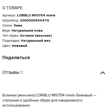
О ТОВАРЕ
Артикул:
LORIBLU M10754 miele
ШтрихКод:
2000000454474
Сезон:
Зима
Верх:
Натуральная кожа
Тип обуви:
ботинки (женские)
Подкладка:
Натуральный мех
Цвет:
бежевый
Поделиться
Отзывы
Отзывы
0
Оставить отзыв
Женская обувь
Ботинки (женские) LORIBLU M10754 miele бежевый —
Размер производителя,
Российский размер
Длина стопы, см
UK
стильные и удобные обуви для ежедневного
Мужская обувь
ОСТАВИТЬ ОТЗЫВ
использования.
34
2
21.5
КУПИТЬ В 1 КЛИК
Таблица размеров*