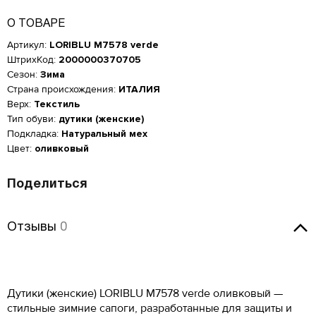
О ТОВАРЕ
Артикул:
LORIBLU M7578 verde
ШтрихКод:
2000000370705
Сезон:
Зима
Страна происхождения:
ИТАЛИЯ
Верх:
Текстиль
Тип обуви:
дутики (женские)
Подкладка:
Натуральный мех
Цвет:
оливковый
Поделиться
Отзывы
Отзывы
0
Женская обувь
Оставить отзыв
Размер производителя,
Дутики (женские) LORIBLU M7578 verde оливковый —
Российский размер
Длина стопы, см
UK
Мужская обувь
стильные зимние сапоги, разработанные для защиты и
ОСТАВИТЬ ОТЗЫВ