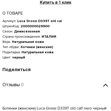
Купить в 1 клик
О ТОВАРЕ
Артикул:
Luca Grossi D339T old cal
ШтрихКод:
2000000029900
Сезон:
Демисезонная
Страна происхождения:
ИТАЛИЯ
Верх:
Натуральная кожа
Тип обуви:
ботинки (женские)
Подкладка:
Натуральная кожа
Цвет:
черный
Поделиться
Отзывы
Отзывы
0
Женская обувь
Оставить отзыв
Размер производителя,
Российский размер
Длина стопы, см
UK
Ботинки (женские) Luca Grossi D339T old calf nero черный
Мужская обувь
ОСТАВИТЬ ОТЗЫВ
КУПИТЬ В 1 КЛИК