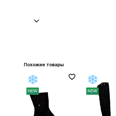
36
38
В
37
39
37.5
40
38
41
О
38.5
42
39
43
40
44
Похожие товары
41
45
41.5
46
NEW
NEW
42
47
42.5
Вам пона
43