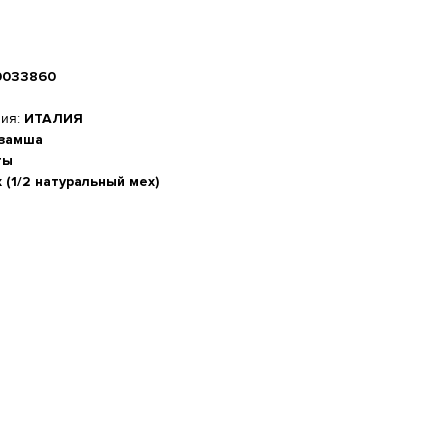
0033860
ния:
ИТАЛИЯ
 замша
ты
 (1/2 натуральный мех)
а стопы, см
-20%
 см
м
5