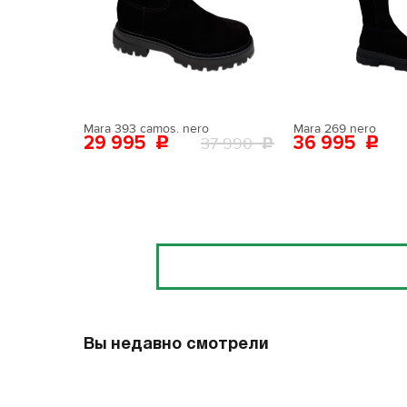
Поставьте ногу
Вам пона
Поставьте ногу
Mara 393 camos. nero
Mara 269 nero
29 995
36 995
37 990
Отзывы
Вы недавно смотрели