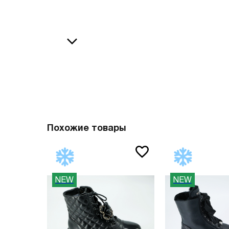
36
38
В
37
39
37.5
40
38
41
О
38.5
42
39
43
40
44
Похожие товары
41
45
41.5
46
NEW
NEW
42
47
42.5
Вам пона
43