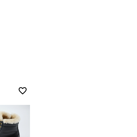
5
5
7
ожа
5
ал
5
7
3
ой ленты.
5