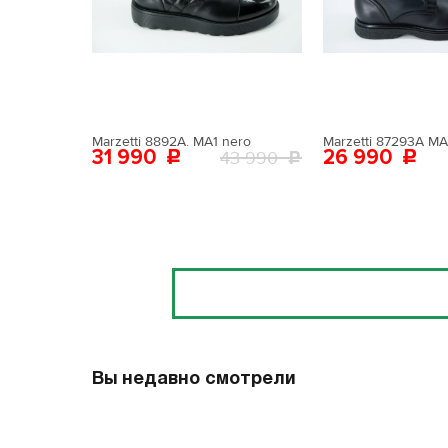
Поставьте ногу
Вам пона
Поставьте ногу
Marzetti 8892A. MA1 nero
Marzetti 87293A MA
31 990
26 990
43 990
Отзывы
Вы недавно смотрели