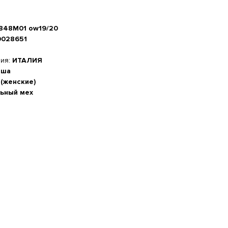
7848M01 ow19/20
0028651
ния:
ИТАЛИЯ
мша
 (женские)
ьный мех
а стопы, см
-20%
 см
м
5