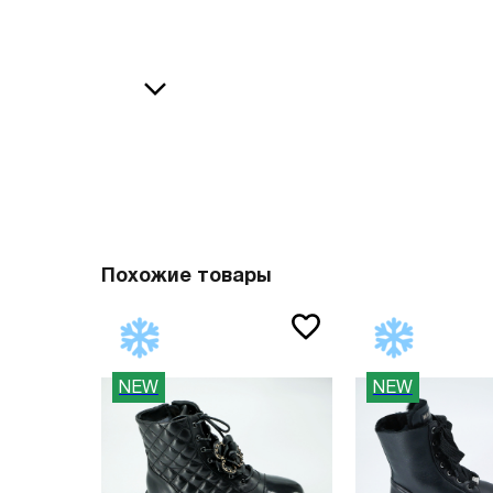
36
38
В
37
39
37.5
40
38
41
О
38.5
42
39
43
40
44
Похожие товары
41
45
41.5
46
NEW
NEW
42
47
42.5
Вам пона
43