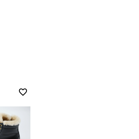
5
5
7
ожа
5
ал
5
7
3
ой ленты.
5