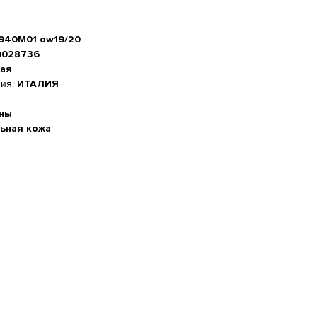
7940M01 ow19/20
0028736
ая
ния:
ИТАЛИЯ
ны
ьная кожа
а стопы, см
-20%
 см
м
5