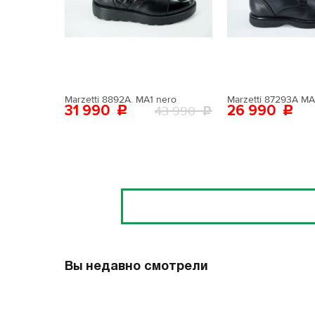
Поставьте ногу
Вам пона
Поставьте ногу
Marzetti 8892A. MA1 nero
Marzetti 87293A MA
31 990
26 990
43 990
Отзывы
Вы недавно смотрели