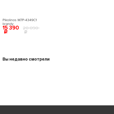
крайние границы ступни и измерьте расстояние
Материал подошвы:
искусственный материал
между самыми удаленными точками стопы.
Материал стельки:
искусственная кожа
Высота каблука:
11 см
Сезон:
мульти
Pikolinos M7P-4349C1
brandy
Цвет:
белый
15 390
20 090
Страна производства:
Китай
Застежка:
без застежки
Артикул:
EN009AWEIGR2
Вернуться в каталог
Вы недавно смотрели