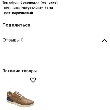
35
3
22.5
Тип обуви:
босоножки (женские)
Введите Ваш номер телефона, и мы перезвоним Вам в
35
35.5
23.3
ближайшее время!
38
24.5
Введите Ваш номер телефона, мы перезвоним и
36
3.5
23
Подкладка:
Натуральная кожа
оформим Ваш заказ!
Ваше имя
35.5
36
23.8
Цвет:
коричневый
39
25
Ваше имя
*
ВОССТАНОВЛЕНИЕ ПАРОЛЯ
37
4
23.5
Ваше имя
*
36
36.5
24.2
40
25.5
37.5
4.5
24
Электронная почта
*
Туфли
Jana
Поделиться
36.5
37
24.6
-20%
41
26.5
38
5
24.5
c
3899
Номер телефона
*
c
4 999
37
37.5
25
42
27
Номер телефона
*
38.5
5.5
24.7
Оставьте свой комментарий
Отзывы
Введите адрес злектронной почты, которую вы использовали
Отзывы
0
37.5
38
25.5
Цвет: белый
при регистрации в Banana Shoes.
43
27.5
39
6
25
Вам будет отправлена инструкция по восстановлению пароля.
38
38.5
26
Удобное время для звонка
44
28.5
40
6.5
25.5
Таблица размеров
Оставить отзыв
Удобное время для звонка
38.5
39
26.3
45
29
41
7
26.5
12:00
17:00
39
40
26.7
46
29.5
41.5
7.5
26.7
Даю cогласие на
обработку персональных данных
Есть в наличии
39.5
40.5
27.1
Похожие товары
47
30.5
42
8
27
Даю согласие на
обработку персональных данных
40
41
27.6
Как определить свой размер?
42.5
8.5
27.3
Вам понадобится провести измерения с
40.5
42
28.3
помощью сантиметровой ленты.
43
9
27.5
Поставьте ногу на чистый лист бумаги. Отметьте
41
42.5
28.7
крайние границы ступни и измерьте расстояние
О ТОВАРЕ
Как определить свой размер?
между самыми удаленными точками стопы.
Вам понадобится провести измерения с
Материал верха:
искусственная лаковая кожа
помощью сантиметровой ленты.
Поставьте ногу на чистый лист бумаги. Отметьте
Внутренний материал:
искусственная кожа